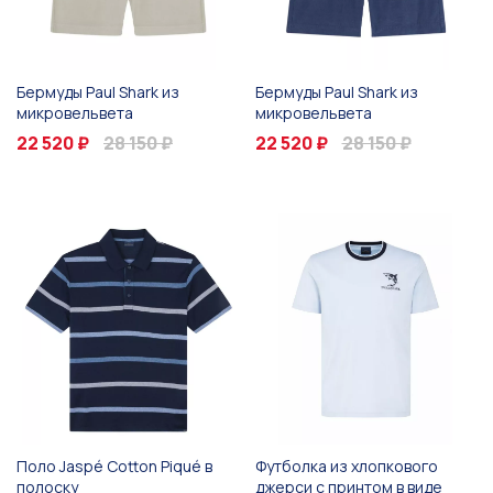
Бермуды Paul Shark из
Бермуды Paul Shark из
микровельвета
микровельвета
22 520 ₽
28 150 ₽
22 520 ₽
28 150 ₽
Поло Jaspé Cotton Piqué в
Футболка из хлопкового
полоску
джерси с принтом в виде