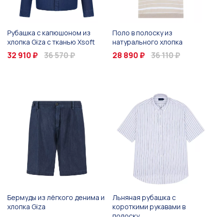
Рубашка с капюшоном из
Поло в полоску из
хлопка Giza с тканью Xsoft
натурального хлопка
32 910 ₽
36 570 ₽
28 890 ₽
36 110 ₽
Бермуды из лёгкого денима и
Льняная рубашка с
хлопка Giza
короткими рукавами в
полоску