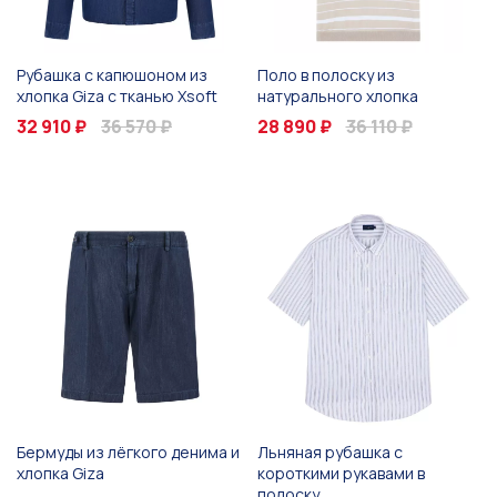
Рубашка с капюшоном из
Поло в полоску из
хлопка Giza с тканью Xsoft
натурального хлопка
32 910 ₽
36 570 ₽
28 890 ₽
36 110 ₽
Бермуды из лёгкого денима и
Льняная рубашка с
хлопка Giza
короткими рукавами в
полоску