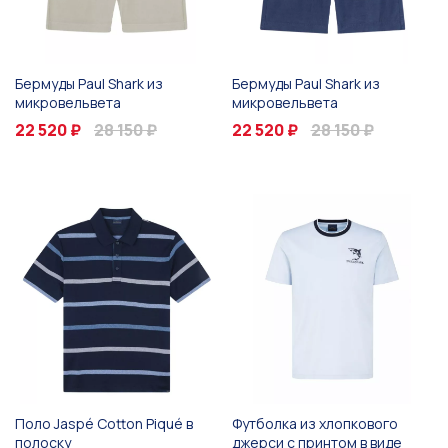
Бермуды Paul Shark из
Бермуды Paul Shark из
микровельвета
микровельвета
22 520 ₽
28 150 ₽
22 520 ₽
28 150 ₽
Поло Jaspé Cotton Piqué в
Футболка из хлопкового
полоску
джерси с принтом в виде