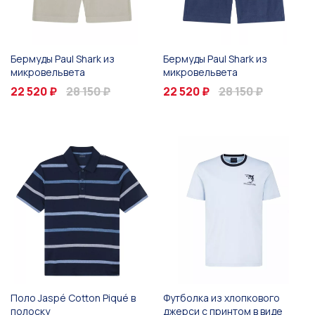
Бермуды Paul Shark из
Бермуды Paul Shark из
микровельвета
микровельвета
22 520 ₽
28 150 ₽
22 520 ₽
28 150 ₽
Поло Jaspé Cotton Piqué в
Футболка из хлопкового
полоску
джерси с принтом в виде