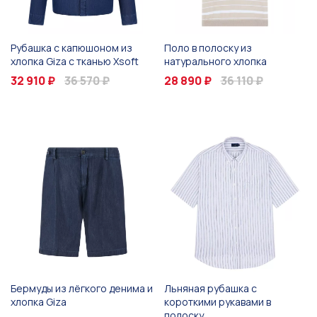
Рубашка с капюшоном из
Поло в полоску из
хлопка Giza с тканью Xsoft
натурального хлопка
32 910 ₽
36 570 ₽
28 890 ₽
36 110 ₽
Бермуды из лёгкого денима и
Льняная рубашка с
хлопка Giza
короткими рукавами в
полоску