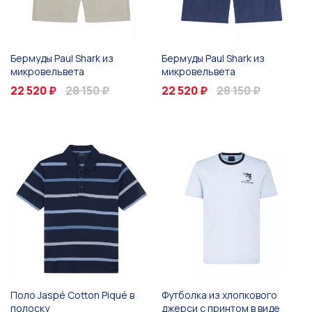
Бермуды Paul Shark из
Бермуды Paul Shark из
микровельвета
микровельвета
22 520 ₽
28 150 ₽
22 520 ₽
28 150 ₽
Поло Jaspé Cotton Piqué в
Футболка из хлопкового
полоску
джерси с принтом в виде