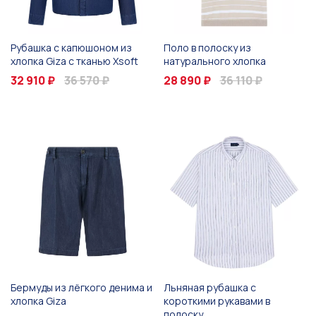
Рубашка с капюшоном из
Поло в полоску из
хлопка Giza с тканью Xsoft
натурального хлопка
32 910 ₽
36 570 ₽
28 890 ₽
36 110 ₽
Бермуды из лёгкого денима и
Льняная рубашка с
хлопка Giza
короткими рукавами в
полоску