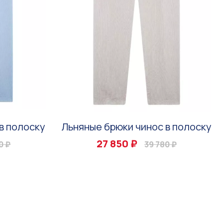
в полоску
Льняные брюки чинос в полоску
27 850 ₽
0 ₽
39 780 ₽