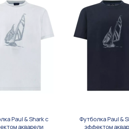
лка Paul & Shark с
Футболка Paul & S
ектом акварели
эффектом аква