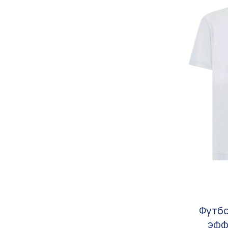
Футбо
эфф