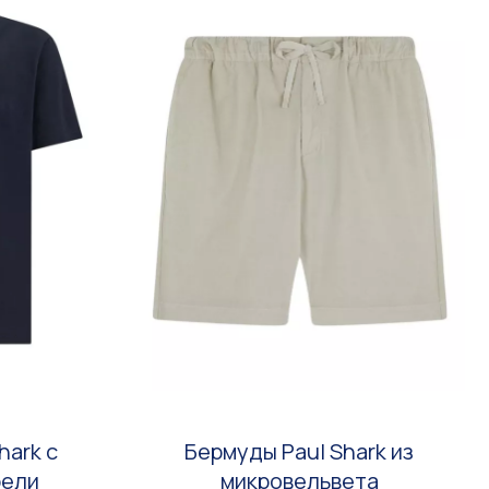
hark с
Бермуды Paul Shark из
рели
микровельвета