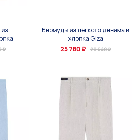
 из
Бермуды из лёгкого денима и
опка
хлопка Giza
25 780 ₽
0 ₽
28 640 ₽