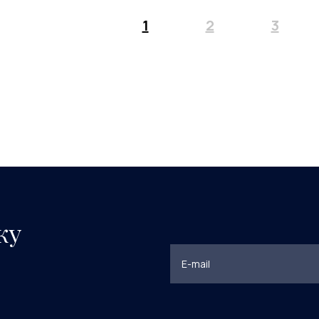
1
2
3
ку