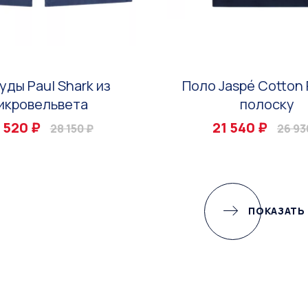
уды Paul Shark из
Поло Jaspé Cotton 
икровельвета
полоску
 520 ₽
21 540 ₽
28 150 ₽
26 93
ПОКАЗАТЬ