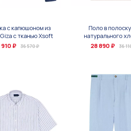
ка с капюшоном из
Поло в полоску
Giza с тканью Xsoft
натурального хл
 910 ₽
28 890 ₽
36 570 ₽
36 11