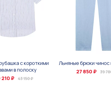
рубашка с короткими
Льняные брюки чинос 
авами в полоску
27 850 ₽
39 78
 210 ₽
43 150 ₽