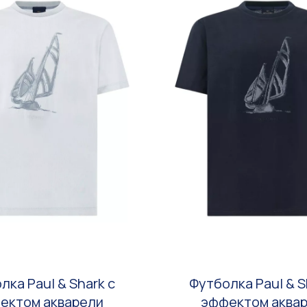
лка Paul & Shark с
Футболка Paul & S
ектом акварели
эффектом аква