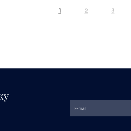
1
2
3
ку