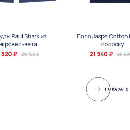
уды Paul Shark из
Поло Jaspé Cotton 
икровельвета
полоску
 520 ₽
21 540 ₽
28 150 ₽
26 93
ПОКАЗАТЬ