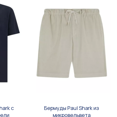
hark с
Бермуды Paul Shark из
рели
микровельвета