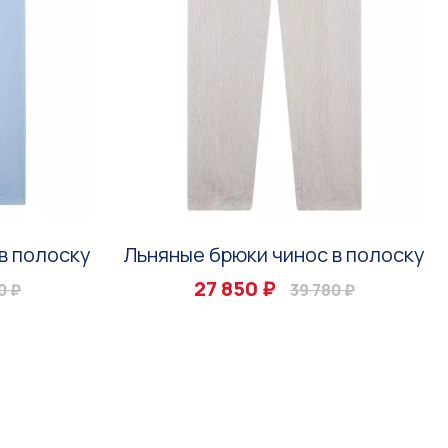
в полоску
Льняные брюки чинос в полоску
27 850 ₽
0 ₽
39 780 ₽