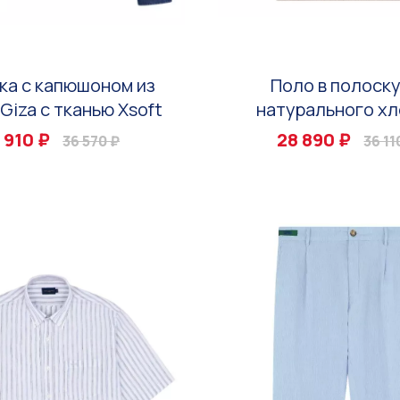
ка с капюшоном из
Поло в полоску
Giza с тканью Xsoft
натурального хл
 910 ₽
28 890 ₽
36 570 ₽
36 11