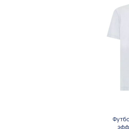
Футбо
эфф