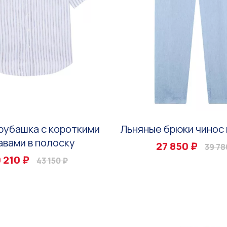
рубашка с короткими
Льняные брюки чинос 
авами в полоску
27 850 ₽
39 78
 210 ₽
43 150 ₽