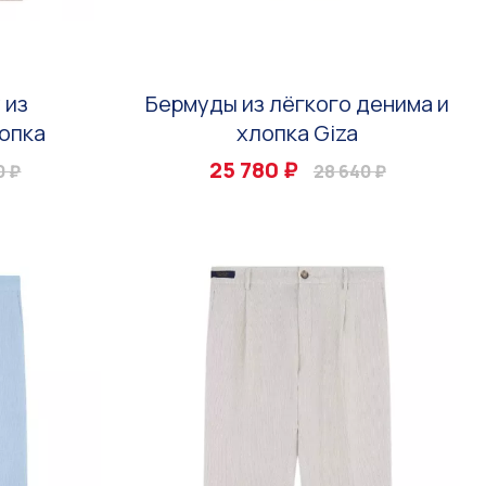
 из
Бермуды из лёгкого денима и
опка
хлопка Giza
25 780 ₽
0 ₽
28 640 ₽