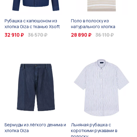
Рубашка с капюшоном из
Поло в полоску из
хлопка Giza с тканью Xsoft
натурального хлопка
32 910 ₽
36 570 ₽
28 890 ₽
36 110 ₽
Бермуды из лёгкого денима и
Льняная рубашка с
хлопка Giza
короткими рукавами в
полоску