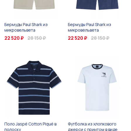
Бермуды Paul Shark из
Бермуды Paul Shark из
микровельвета
микровельвета
22 520 ₽
28 150 ₽
22 520 ₽
28 150 ₽
Поло Jaspé Cotton Piqué в
Футболка из хлопкового
полоску
джерси с принтом в виде