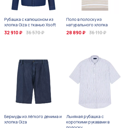
Рубашка с капюшоном из
Поло в полоску из
хлопка Giza с тканью Xsoft
натурального хлопка
32 910 ₽
36 570 ₽
28 890 ₽
36 110 ₽
Бермуды из лёгкого денима и
Льняная рубашка с
хлопка Giza
короткими рукавами в
полоску