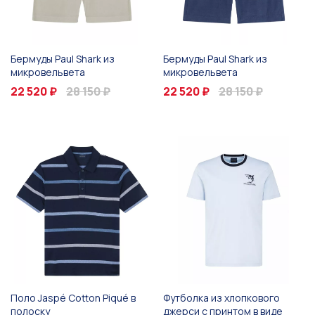
Бермуды Paul Shark из
Бермуды Paul Shark из
микровельвета
микровельвета
22 520 ₽
28 150 ₽
22 520 ₽
28 150 ₽
Поло Jaspé Cotton Piqué в
Футболка из хлопкового
полоску
джерси с принтом в виде