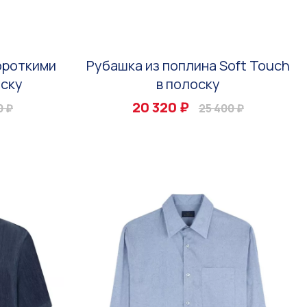
ороткими
Рубашка из поплина Soft Touch
оску
в полоску
20 320 ₽
0 ₽
25 400 ₽