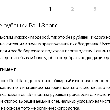
1
2
3
 рубашки Paul Shark
мыслим мужской гардероб, так это без рубашек. Их должно
на, ситуации и личных предпочтений их обладателя. Мужс
тиля и особо бережного подхода к производству. Наш инт
аздел, чтобы вам было удобно подобрать подходящие для 
ртимент
ашек Пол Шарк достаточно обширный и включает множест
кавами, отличающиеся материалом изготовления, цветов
х элементов. Для пошива рубашек производитель исполь
й хлопок, выращиваемый в специальных условиях на чист
н на основе того же органического хлопка.