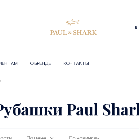
8
ИЕНТАМ
О БРЕНДЕ
КОНТАКТЫ
k
Рубашки Paul Shar
ности
По цене
По новинкам