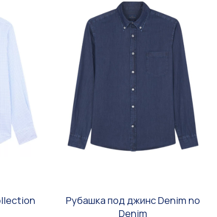
llection
Рубашка под джинс Denim no
Denim