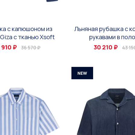
ка с капюшоном из
Льняная рубашка с к
Giza с тканью Xsoft
рукавами в пол
 910 ₽
30 210 ₽
36 570 ₽
43 15
NEW