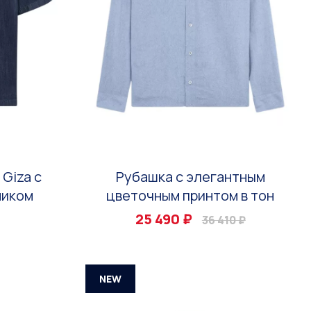
 Giza с
Рубашка с элегантным
ником
цветочным принтом в тон
25 490 ₽
36 410 ₽
NEW