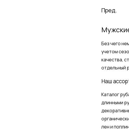
Пред.
Мужские
Без чего не
учетом сезо
качества, с
отдельный р
Наш ассо
Каталог руб
длинными ру
декоративны
органически
лен и попли