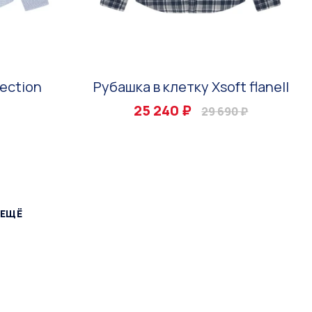
lection
Рубашка в клетку Xsoft flanell
25 240 ₽
29 690 ₽
 ЕЩЁ