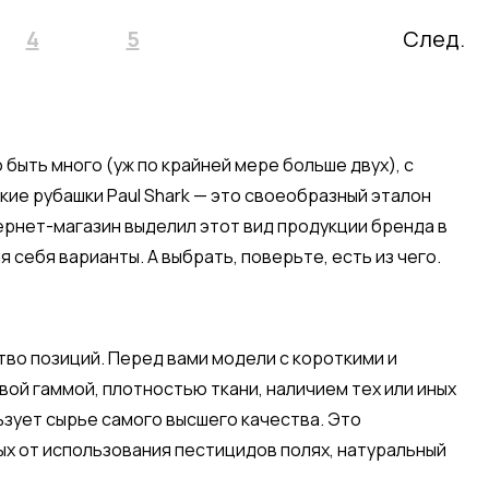
4
5
След.
 быть много (уж по крайней мере больше двух), с
кие рубашки Paul Shark — это своеобразный эталон
ернет-магазин выделил этот вид продукции бренда в
себя варианты. А выбрать, поверьте, есть из чего.
во позиций. Перед вами модели с короткими и
ой гаммой, плотностью ткани, наличием тех или иных
зует сырье самого высшего качества. Это
ых от использования пестицидов полях, натуральный