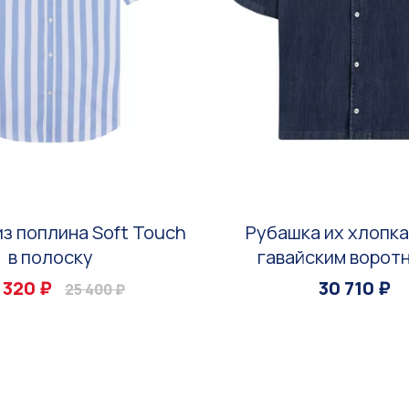
з поплина Soft Touch
Рубашка их хлопка
в полоску
гавайским ворот
 320 ₽
30 710 ₽
25 400 ₽