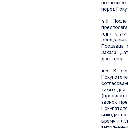
повлекшее 
перед Поку
4.5. Посл
предполага
адресу, ук
обслуживающ
Продавца, 
Заказа. Да
доставка.
4.6. В де
Покупател
согласован
также для 
(проезда) 
звонок пре
Покупателя
выходит на
время и (и
выполненны