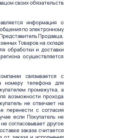
авцом своих обязательств
тавляется информация о
ообщения по электронному
. Представитель Продавца,
азанных Товаров на складе
ля обработки и доставки
 региона осуществляется
компании связывается с
а номеру телефона для
купателем промежутка, а
для возможности прохода
окупатель не отвечает на
ве перенести с согласия
лучае если Покупатель не
) не согласовывает другое
доставке заказа считается
 от заказа и исполнения