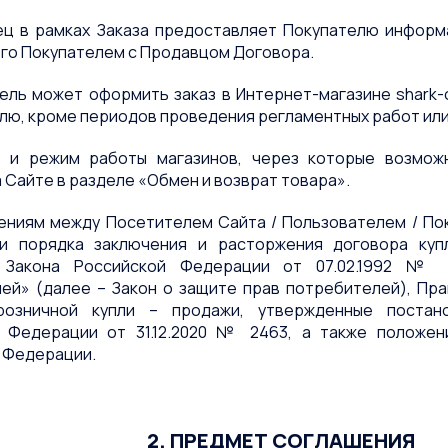
вец в рамках Заказа предоставляет Покупателю инфор
го Покупателем с Продавцом Договора.
тель может оформить заказ в Интернет-магазине shark-on
елю, кроме периодов проведения регламентных работ или
са и режим работы магазинов, через которые возмож
 Сайте в разделе «Обмен и возврат товара».
ношениям между Посетителем Сайта / Пользователем / П
ти порядка заключения и расторжения договора ку
 Закона Российской Федерации от 07.02.1992 № 
ей» (далее – Закон о защите прав потребителей), Пр
розничной купли – продажи, утвержденные постан
 Федерации от 31.12.2020 № 2463, а также положен
 Федерации.
2. ПРЕДМЕТ СОГЛАШЕНИЯ