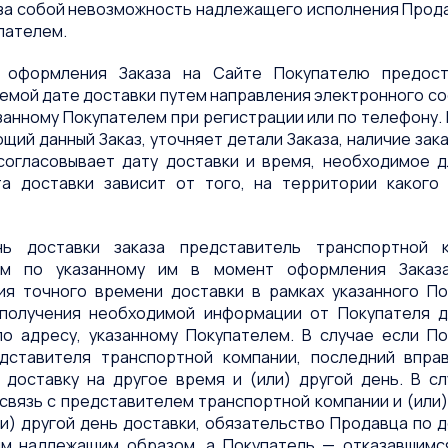
за собой невозможность надлежащего исполнения Прод
пателем.
е оформления Заказа на Сайте Покупателю предос
емой дате доставки путем направления электронного с
азанному Покупателем при регистрации или по телефону
ий данный Заказ, уточняет детали Заказа, наличие зак
согласовывает дату доставки и время, необходимое д
та доставки зависит от того, на территории какого
нь доставки заказа представитель транспортной 
ем по указанному им в момент оформления Заказ
ия точного времени доставки в рамках указанного По
получения необходимой информации от Покупателя 
по адресу, указанному Покупателем. В случае если П
дставителя транспортной компании, последний впра
 доставку на другое время и (или) другой день. В с
 связь с представителем транспортной компании и (или
ли) другой день доставки, обязательство Продавца по 
м надлежащим образом, а Покупатель — отказавшимся