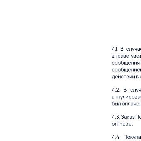
4.1. В слу
вправе уве
сообщения
сообщение
действий в 
4.2. В слу
аннулирова
был оплачен
4.3. Заказ 
online.ru.
4.4. Покуп