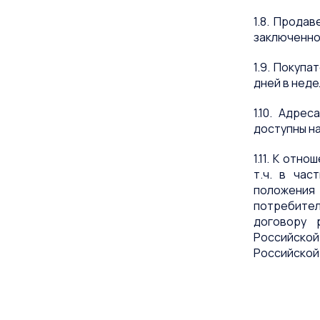
1.8. Прода
заключенно
1.9. Покупа
дней в нед
1.10. Адре
доступны на
1.11. К от
т.ч. в час
положения
потребител
договору 
Российской
Российской