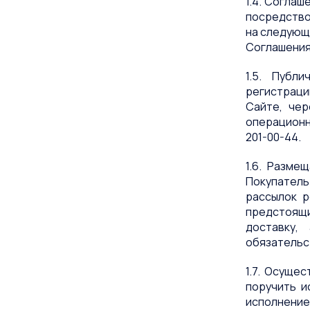
1.4. Согла
посредство
на следующ
Соглашения
1.5. Публ
регистраци
Сайте, чер
операционн
201-00-44.
1.6. Разме
Покупатель
рассылок р
предстоящи
доставку,
обязательс
1.7. Осуще
поручить и
исполнение