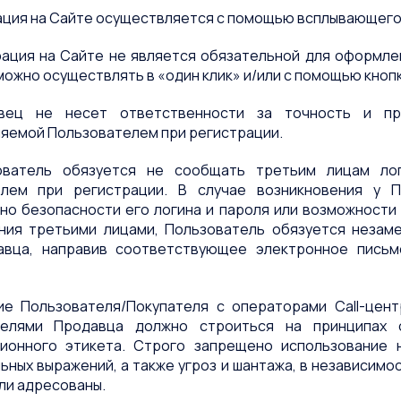
трация на Сайте осуществляется с помощью всплывающего
трация на Сайте не является обязательной для оформле
ожно осуществлять в «один клик» и/или с помощью кнопк
авец не несет ответственности за точность и пр
яемой Пользователем при регистрации.
зователь обязуется не сообщать третьим лицам лог
елем при регистрации. В случае возникновения у П
но безопасности его логина и пароля или возможности
ния третьими лицами, Пользователь обязуется незам
авца, направив соответствующее электронное пись
ие Пользователя/Покупателя с операторами Call-цен
телями Продавца должно строиться на принципах 
ионного этикета. Строго запрещено использование н
ных выражений, а также угроз и шантажа, в независимост
ли адресованы.