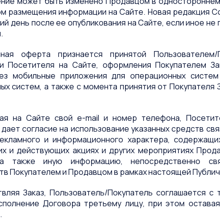
шение может быть изменено Продавцом в односторонне
м размещения информации на Сайте. Новая редакция Со
ий день после ее опубликования на Сайте, если иное н
.
ичная оферта признается принятой Пользователем
и Посетителя на Сайте, оформления Покупателем За
ез мобильные приложения для операционных систем i
ых систем, а также с момента принятия от Покупателя 
щая на Сайте свой e-mail и номер телефона, Посетит
 дает согласие на использование указанных средств св
екламного и информационного характера, содержащи
х и действующих акциях и других мероприятиях Прода
 а также иную информацию, непосредственно св
тв Покупателем и Продавцом в рамках настоящей Публич
ствляя Заказ, Пользователь/Покупатель соглашается с
сполнение Договора третьему лицу, при этом оставая
.