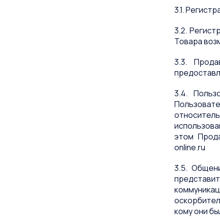
3.1. Регис
3.2. Регис
Товара возм
3.3. Прод
предоставл
3.4. Поль
Пользоват
относитель
использова
этом Прод
online.ru
3.5. Общен
представи
коммуникац
оскорбитель
кому они бы