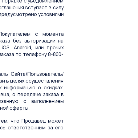
м порядке с уведомлением
глашения вступает в силу
е предусмотрено условиями
/Покупателем с момента
каза без авторизации на
OS, Android, или прочих
Заказа по телефону 8-800-
ель Сайта/Пользователь/
язи в целях осуществления
х информацию о скидках,
вца, о передаче заказа в
язанную с выполнением
ной оферты.
 тем, что Продавец может
сь ответственным за его