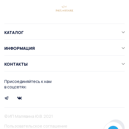
фамилию получателя в соответствующих полях,
продолжить ли процесс покупки (кнопка
актуальный номер телефона для связи, e-mail (на
«Перейти к оформлению»), или удалить
электронную почту буден выслан чек). Далее
некоторые изделия из корзины, либо изменить
начните вводить город, куда вы желаете
их количество, как указано на картинке ниже
оформить доставку. Программа предложит
стрелками. Также вы можете продолжить поиск
КАТАЛОГ
несколько вариантов, опираясь на первые буквы
по каталогу — добавленные в корзину товары
названия. Выберите подходящий город. Затем
сохранятся.
ИНФОРМАЦИЯ
укажите адрес доставки. Почтовый индекс будет
заполнен автоматически. При желании оставьте
комментарий к заказу, либо оставьте поле
КОНТАКТЫ
пустым.
Присоединяйтесь к нам
Обращаем ваше внимание
, что вы можете
в соцсетях:
оформить заказ как на свое имя, так и на имя
другого получателя при желании (например,
если вы хотите сделать подарок).
© ИП Малявина Ю.В. 2021
Пользовательское соглашение