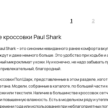
1
2
 кроссовки Paul Shark
aul Shark – это синоним невиданного ранее комфорта вку
 ждут и даже немного больше. Это удобство при ходьбе и 
ый микроклимат у кожи. Ну и конечно, не надо забывать 
 привлекательный, благородный.
ссовки Пол Шарк, представленные в этом разделе, изгот
тана. Модели, собранные в каталоге, по большей части
кожи или текстиля. Наличие в большинстве кроссовок сет
и повышенную влажность. Есть в модельном ряду и утеп
ремени года или использования при неблагоприятных по