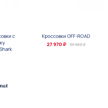
овки с
Кроссовки OFF-ROAD
оку
27 970 ₽
39 960 ₽
 Shark
 ЕЩЁ