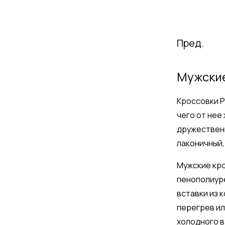
Пред.
Мужские
Кроссовки P
чего от нее
дружественн
лаконичный,
Мужские кро
пенополиуре
вставки из 
перегрев ил
холодного в