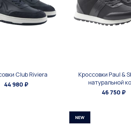
овки Club Riviera
Кроссовки Paul & S
натуральной к
44 980 ₽
46 750 ₽
NEW