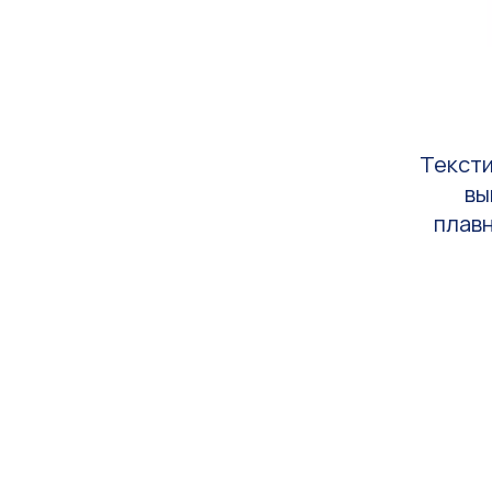
Тексти
вы
плавн