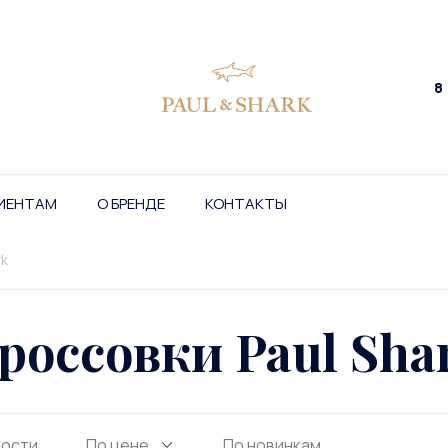
8
ИЕНТАМ
О БРЕНДЕ
КОНТАКТЫ
rk
россовки Paul Sha
ности
По цене
По новинкам