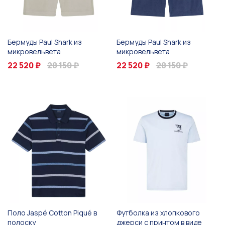
Бермуды Paul Shark из
Бермуды Paul Shark из
микровельвета
микровельвета
22 520 ₽
28 150 ₽
22 520 ₽
28 150 ₽
Поло Jaspé Cotton Piqué в
Футболка из хлопкового
полоску
джерси с принтом в виде