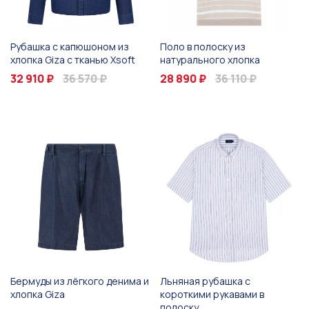
Рубашка с капюшоном из
Поло в полоску из
хлопка Giza с тканью Xsoft
натурального хлопка
32 910 ₽
36 570 ₽
28 890 ₽
36 110 ₽
Бермуды из лёгкого денима и
Льняная рубашка с
хлопка Giza
короткими рукавами в
полоску