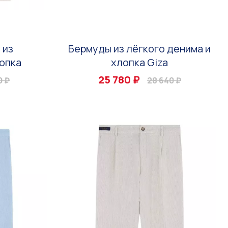
 из
Бермуды из лёгкого денима и
опка
хлопка Giza
25 780 ₽
0 ₽
28 640 ₽