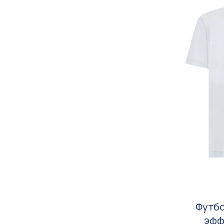
Футбо
эфф