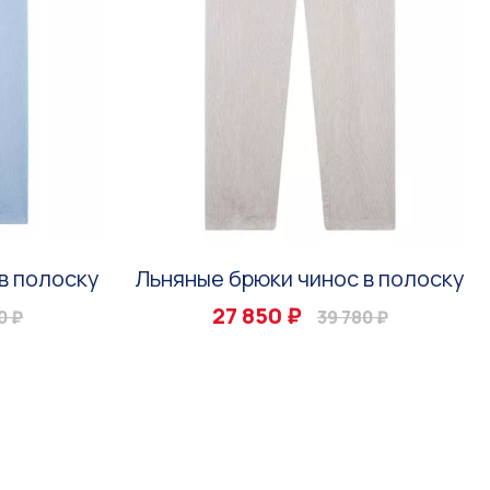
в полоску
Льняные брюки чинос в полоску
27 850 ₽
0 ₽
39 780 ₽