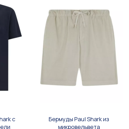
hark с
Бермуды Paul Shark из
рели
микровельвета