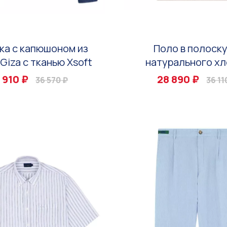
ка с капюшоном из
Поло в полоску
Giza с тканью Xsoft
натурального хл
 910 ₽
28 890 ₽
36 570 ₽
36 11