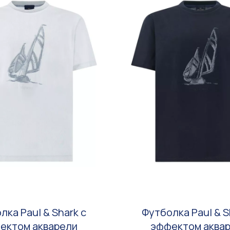
лка Paul & Shark с
Футболка Paul & S
ектом акварели
эффектом аква