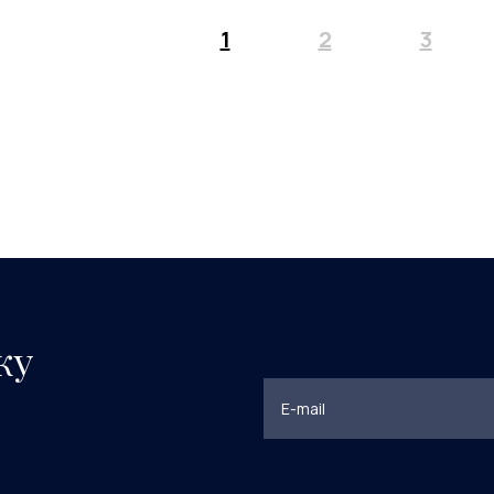
1
2
3
ку