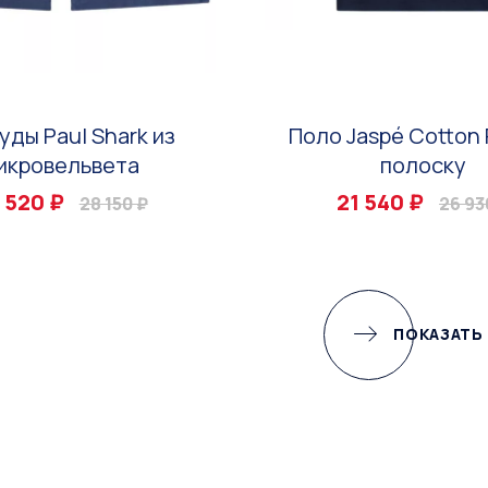
уды Paul Shark из
Поло Jaspé Cotton 
икровельвета
полоску
 520 ₽
21 540 ₽
28 150 ₽
26 93
ПОКАЗАТЬ