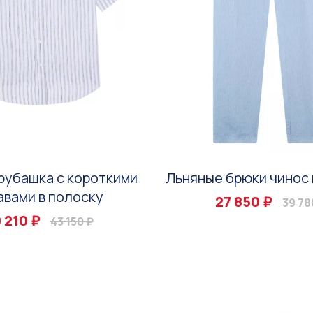
рубашка с короткими
Льняные брюки чинос 
авами в полоску
27 850 ₽
39 78
 210 ₽
43 150 ₽