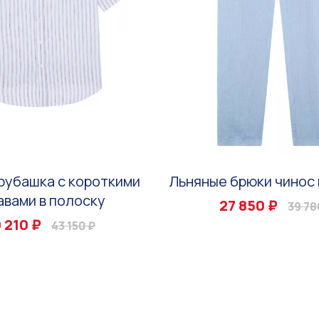
рубашка с короткими
Льняные брюки чинос 
авами в полоску
27 850 ₽
39 78
 210 ₽
43 150 ₽