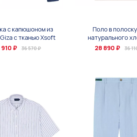
ка с капюшоном из
Поло в полоску
Giza с тканью Xsoft
натурального хл
 910 ₽
28 890 ₽
36 570 ₽
36 11