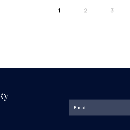
1
2
3
ку