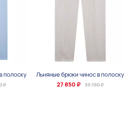
в полоску
Льняные брюки чинос в полоску
27 850 ₽
0 ₽
39 780 ₽