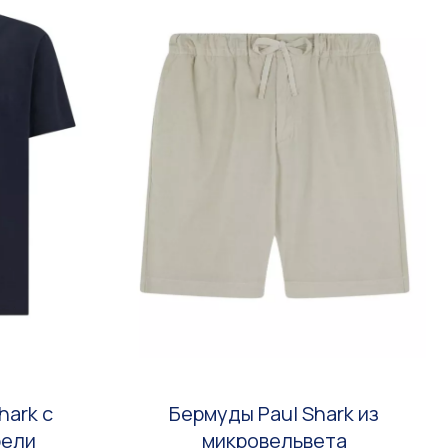
hark с
Бермуды Paul Shark из
рели
микровельвета