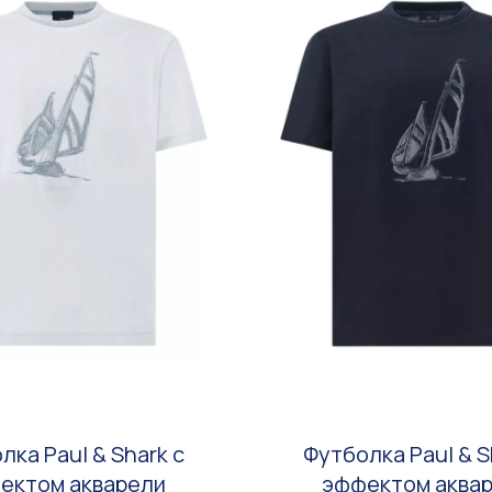
лка Paul & Shark с
Футболка Paul & S
ектом акварели
эффектом аква