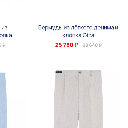
 из
Бермуды из лёгкого денима и
опка
хлопка Giza
25 780 ₽
0 ₽
28 640 ₽