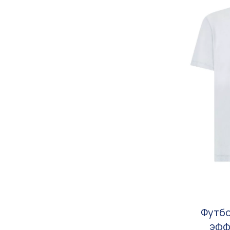
Футбо
эфф