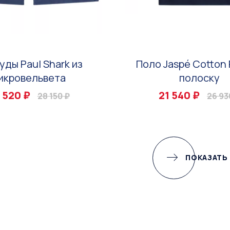
уды Paul Shark из
Поло Jaspé Cotton 
икровельвета
полоску
 520 ₽
21 540 ₽
28 150 ₽
26 93
ПОКАЗАТЬ