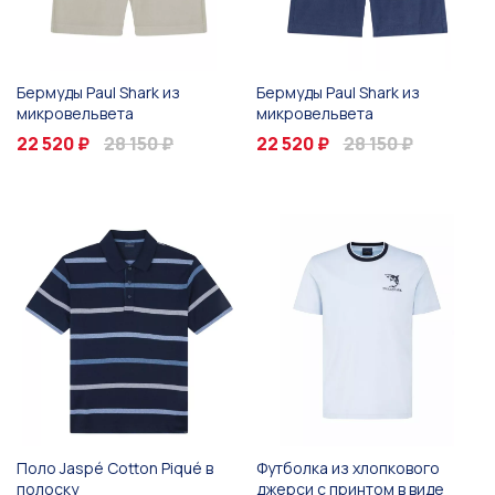
Бермуды Paul Shark из
Бермуды Paul Shark из
микровельвета
микровельвета
22 520 ₽
28 150 ₽
22 520 ₽
28 150 ₽
Поло Jaspé Cotton Piqué в
Футболка из хлопкового
полоску
джерси с принтом в виде