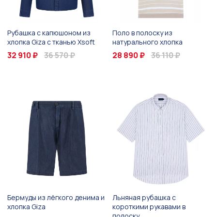
Рубашка с капюшоном из
Поло в полоску из
хлопка Giza с тканью Xsoft
натурального хлопка
32 910 ₽
36 570 ₽
28 890 ₽
36 110 ₽
Бермуды из лёгкого денима и
Льняная рубашка с
хлопка Giza
короткими рукавами в
полоску