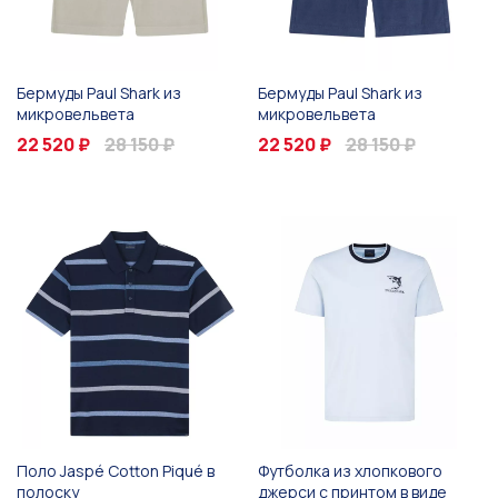
Бермуды Paul Shark из
Бермуды Paul Shark из
микровельвета
микровельвета
22 520 ₽
28 150 ₽
22 520 ₽
28 150 ₽
Поло Jaspé Cotton Piqué в
Футболка из хлопкового
полоску
джерси с принтом в виде