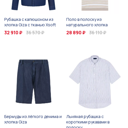
Рубашка с капюшоном из
Поло в полоску из
хлопка Giza с тканью Xsoft
натурального хлопка
32 910 ₽
36 570 ₽
28 890 ₽
36 110 ₽
Бермуды из лёгкого денима и
Льняная рубашка с
хлопка Giza
короткими рукавами в
полоску