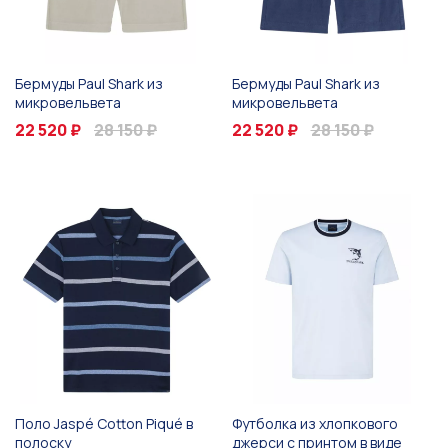
Бермуды Paul Shark из
Бермуды Paul Shark из
микровельвета
микровельвета
22 520 ₽
28 150 ₽
22 520 ₽
28 150 ₽
Поло Jaspé Cotton Piqué в
Футболка из хлопкового
полоску
джерси с принтом в виде