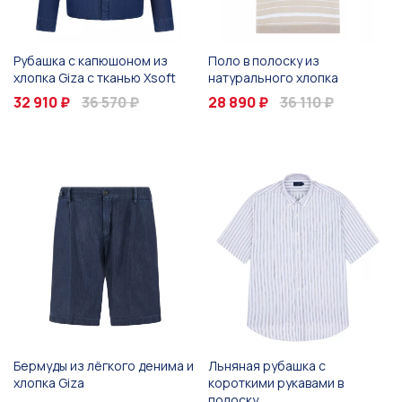
Рубашка с капюшоном из
Поло в полоску из
хлопка Giza с тканью Xsoft
натурального хлопка
32 910 ₽
36 570 ₽
28 890 ₽
36 110 ₽
Бермуды из лёгкого денима и
Льняная рубашка с
хлопка Giza
короткими рукавами в
полоску