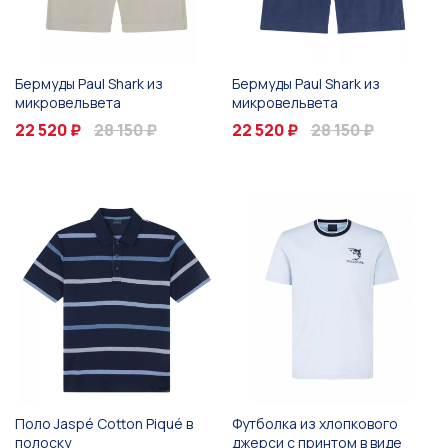
Бермуды Paul Shark из
Бермуды Paul Shark из
микровельвета
микровельвета
22 520 ₽
28 150 ₽
22 520 ₽
28 150 ₽
Поло Jaspé Cotton Piqué в
Футболка из хлопкового
полоску
джерси с принтом в виде