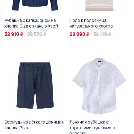
Рубашка с капюшоном из
Поло в полоску из
хлопка Giza с тканью Xsoft
натурального хлопка
32 910 ₽
36 570 ₽
28 890 ₽
36 110 ₽
Бермуды из лёгкого денима и
Льняная рубашка с
хлопка Giza
короткими рукавами в
полоску