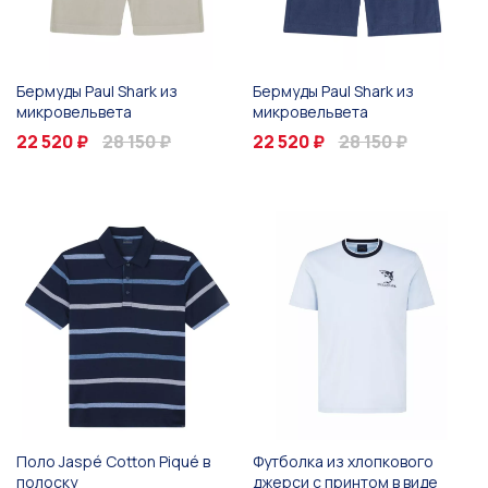
Бермуды Paul Shark из
Бермуды Paul Shark из
микровельвета
микровельвета
22 520 ₽
28 150 ₽
22 520 ₽
28 150 ₽
Поло Jaspé Cotton Piqué в
Футболка из хлопкового
полоску
джерси с принтом в виде