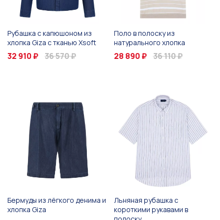
Рубашка с капюшоном из
Поло в полоску из
хлопка Giza с тканью Xsoft
натурального хлопка
32 910 ₽
36 570 ₽
28 890 ₽
36 110 ₽
Бермуды из лёгкого денима и
Льняная рубашка с
хлопка Giza
короткими рукавами в
полоску