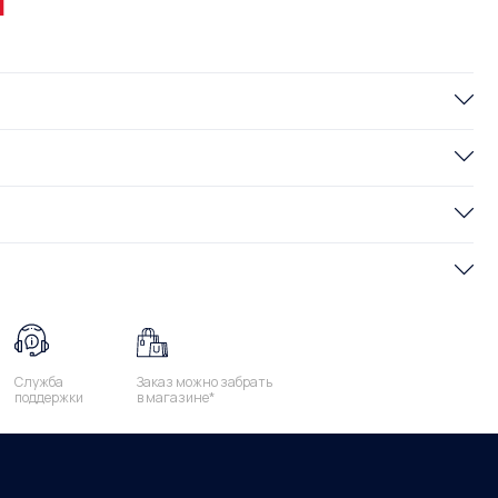
и
Служба
Заказ можно забрать
поддержки
в магазине*