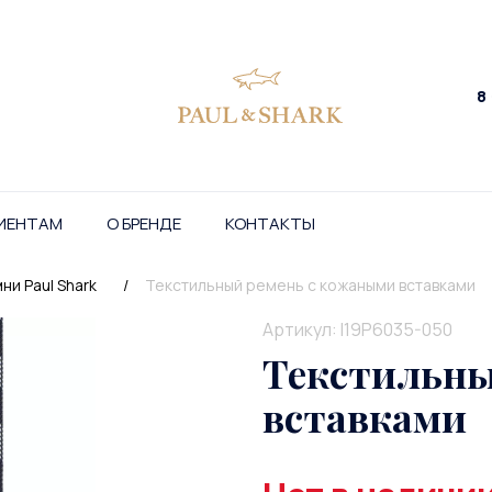
8
ИЕНТАМ
О БРЕНДЕ
КОНТАКТЫ
ни Paul Shark
/
Текстильный ремень с кожаными вставками
Артикул: I19P6035-050
Текстильны
вставками