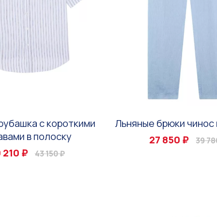
рубашка с короткими
Льняные брюки чинос 
авами в полоску
27 850 ₽
39 78
 210 ₽
43 150 ₽