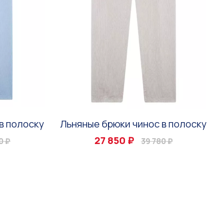
в полоску
Льняные брюки чинос в полоску
27 850 ₽
0 ₽
39 780 ₽