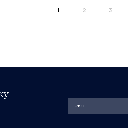
1
2
3
ку