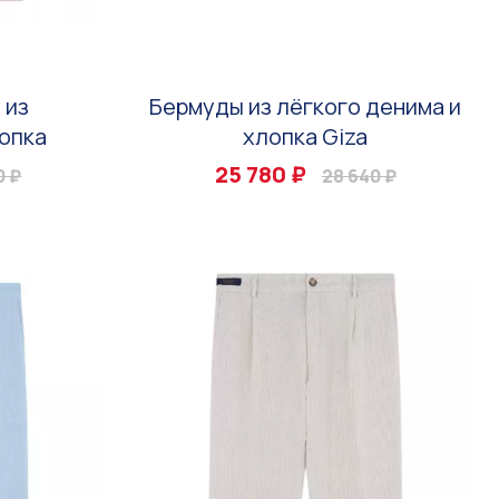
 из
Бермуды из лёгкого денима и
опка
хлопка Giza
25 780 ₽
0 ₽
28 640 ₽