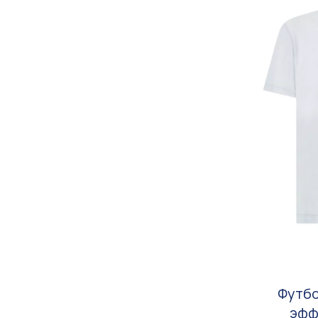
Футбо
эфф