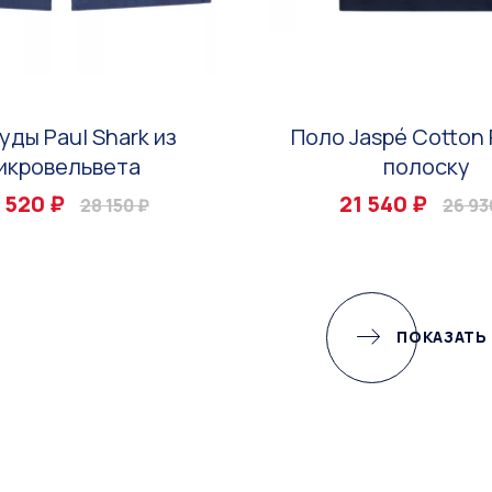
уды Paul Shark из
Поло Jaspé Cotton 
икровельвета
полоску
 520 ₽
21 540 ₽
28 150 ₽
26 93
ПОКАЗАТЬ