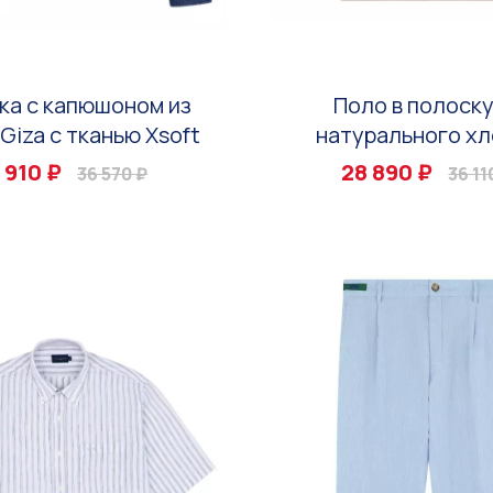
ка с капюшоном из
Поло в полоску
Giza с тканью Xsoft
натурального хл
 910 ₽
28 890 ₽
36 570 ₽
36 11