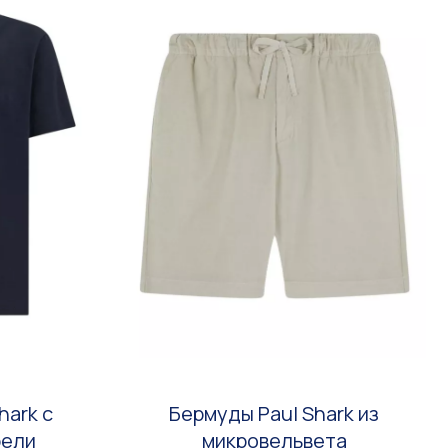
hark с
Бермуды Paul Shark из
рели
микровельвета