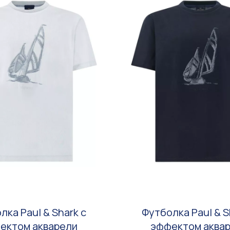
лка Paul & Shark с
Футболка Paul & S
ектом акварели
эффектом аква