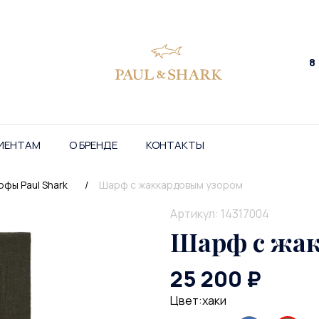
8
ИЕНТАМ
О БРЕНДЕ
КОНТАКТЫ
фы Paul Shark
/
Шарф с жаккардовым узором
Артикул: 14317004
Шарф с жак
25 200 ₽
Цвет:хаки