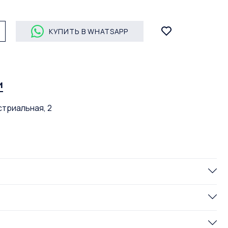
КУПИТЬ В WHATSAPP
и
стриальная, 2