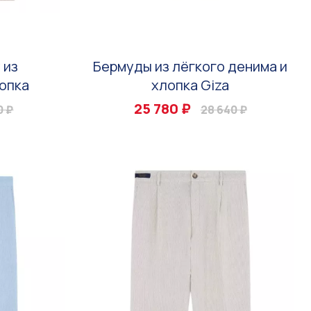
 из
Бермуды из лёгкого денима и
опка
хлопка Giza
25 780 ₽
0 ₽
28 640 ₽