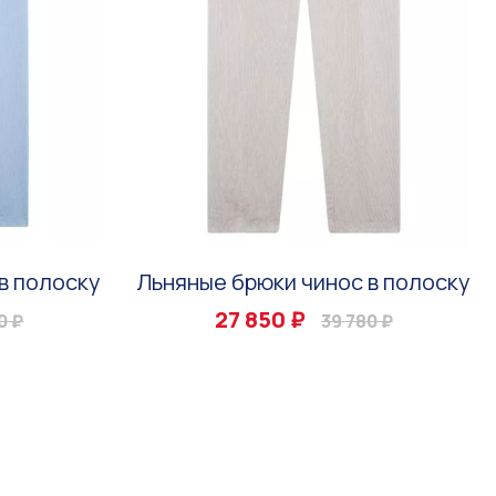
в полоску
Льняные брюки чинос в полоску
27 850 ₽
0 ₽
39 780 ₽