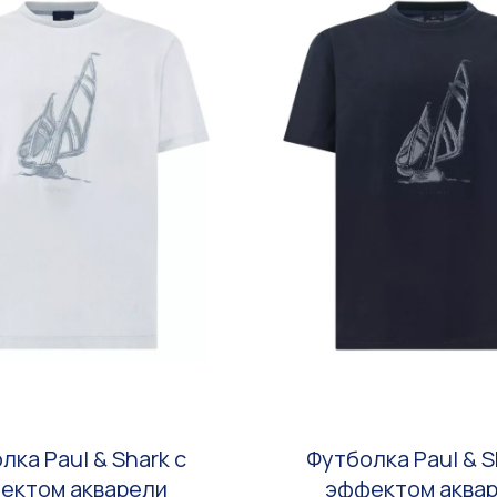
лка Paul & Shark с
Футболка Paul & S
ектом акварели
эффектом аква