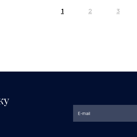
1
2
3
ку