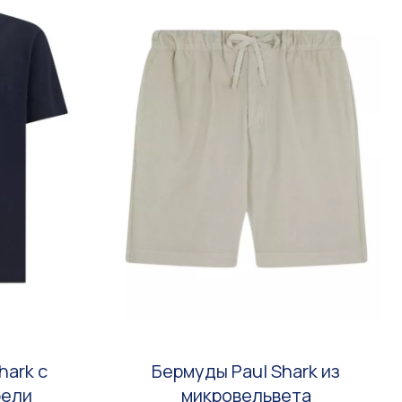
hark с
Бермуды Paul Shark из
рели
микровельвета