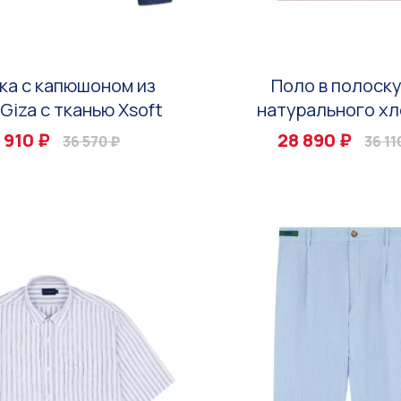
ка с капюшоном из
Поло в полоску
Giza с тканью Xsoft
натурального хл
 910 ₽
28 890 ₽
36 570 ₽
36 11