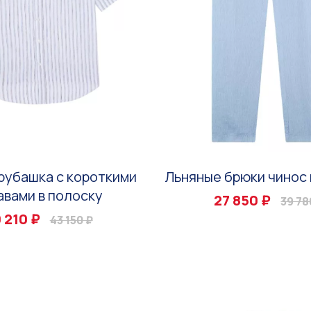
рубашка с короткими
Льняные брюки чинос 
авами в полоску
27 850 ₽
39 78
 210 ₽
43 150 ₽