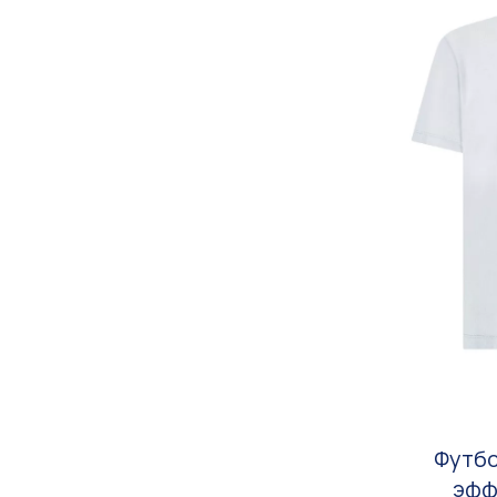
Футбо
эфф