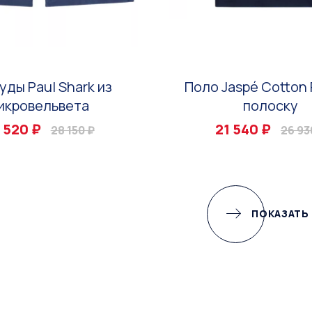
уды Paul Shark из
Поло Jaspé Cotton 
икровельвета
полоску
 520 ₽
21 540 ₽
28 150 ₽
26 93
ПОКАЗАТЬ