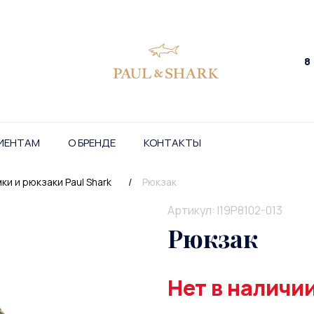
8
ИЕНТАМ
О БРЕНДЕ
КОНТАКТЫ
ки и рюкзаки Paul Shark
/
Рюкзак
Артикул: I19P8102-013
Рюкзак
Нет в наличи