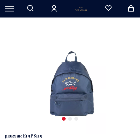
рюкзак E19P8119