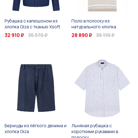
Рубашка с капюшоном из
Поло в полоску из
хлопка Giza с тканью Xsoft
натурального хлопка
32 910 ₽
36 570 ₽
28 890 ₽
36 110 ₽
Бермуды из лёгкого денима и
Льняная рубашка с
хлопка Giza
короткими рукавами в
полоску