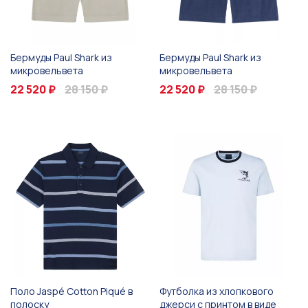
Бермуды Paul Shark из
Бермуды Paul Shark из
микровельвета
микровельвета
22 520 ₽
28 150 ₽
22 520 ₽
28 150 ₽
Поло Jaspé Cotton Piqué в
Футболка из хлопкового
полоску
джерси с принтом в виде