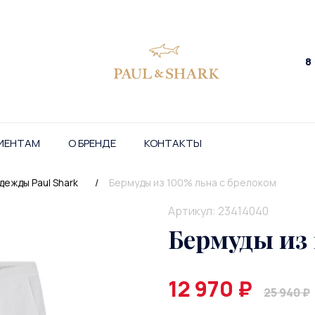
8
ИЕНТАМ
О БРЕНДЕ
КОНТАКТЫ
дежды Paul Shark
/
Бермуды из 100% льна с брелоком
Артикул: 23414040
Бермуды из 
12 970 ₽
25 940 ₽