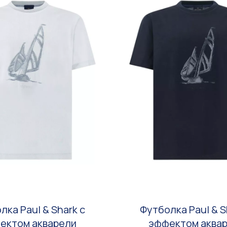
лка Paul & Shark с
Футболка Paul & S
ектом акварели
эффектом аква