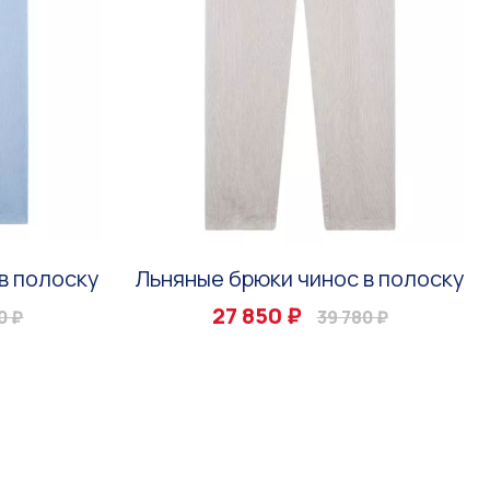
в полоску
Льняные брюки чинос в полоску
27 850 ₽
0 ₽
39 780 ₽