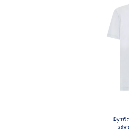
Футбо
эфф