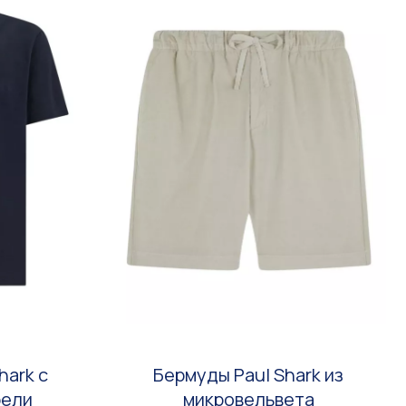
hark с
Бермуды Paul Shark из
рели
микровельвета