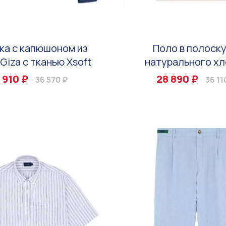
ка с капюшоном из
Поло в полоску
Giza с тканью Xsoft
натурального хл
 910 ₽
28 890 ₽
36 570 ₽
36 11