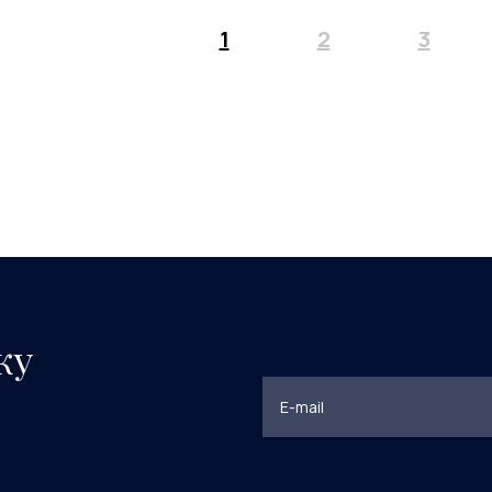
1
2
3
ку