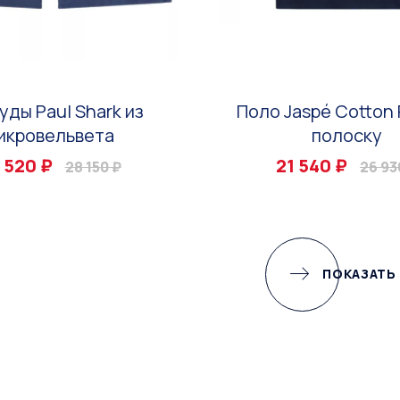
уды Paul Shark из
Поло Jaspé Cotton 
икровельвета
полоску
 520 ₽
21 540 ₽
28 150 ₽
26 93
ПОКАЗАТЬ