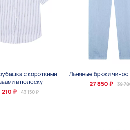
рубашка с короткими
Льняные брюки чинос 
авами в полоску
27 850 ₽
39 78
 210 ₽
43 150 ₽