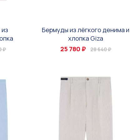
 из
Бермуды из лёгкого денима и
опка
хлопка Giza
25 780 ₽
0 ₽
28 640 ₽