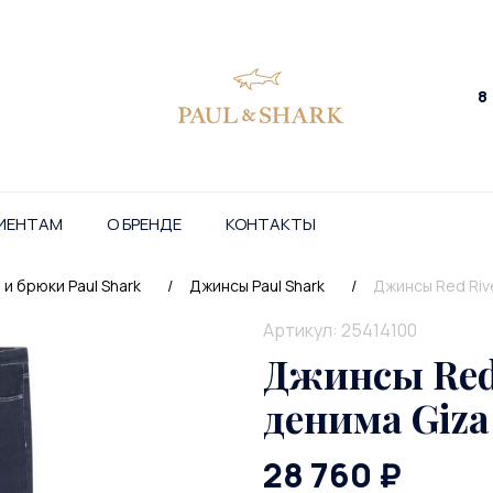
8
ИЕНТАМ
О БРЕНДЕ
КОНТАКТЫ
и брюки Paul Shark
/
Джинсы Paul Shark
/
Джинсы Red Riv
Артикул: 25414100
Джинсы Red 
денима Giza
28 760 ₽