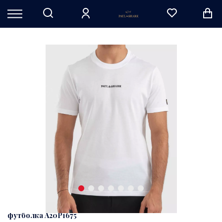
футболка A20P1675