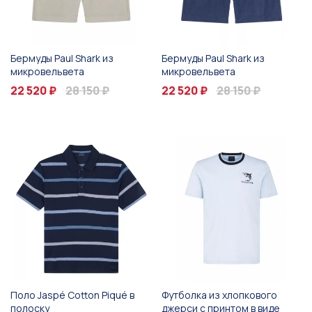
Бермуды Paul Shark из
Бермуды Paul Shark из
микровельвета
микровельвета
22 520 ₽
28 150 ₽
22 520 ₽
28 150 ₽
Поло Jaspé Cotton Piqué в
Футболка из хлопкового
полоску
джерси с принтом в виде