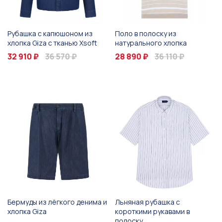
Рубашка с капюшоном из
Поло в полоску из
хлопка Giza с тканью Xsoft
натурального хлопка
32 910 ₽
36 570 ₽
28 890 ₽
36 110 ₽
Бермуды из лёгкого денима и
Льняная рубашка с
хлопка Giza
короткими рукавами в
полоску