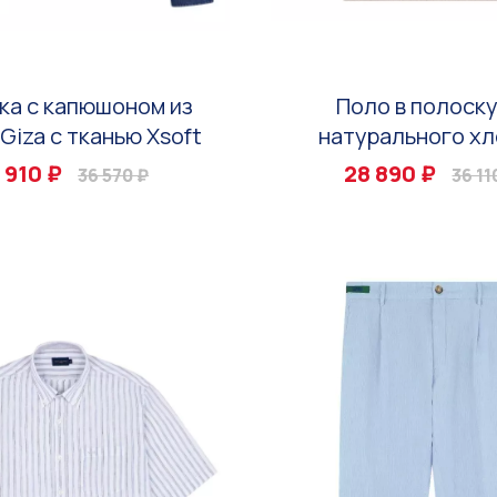
ка с капюшоном из
Поло в полоску
Giza с тканью Xsoft
натурального хл
 910 ₽
28 890 ₽
36 570 ₽
36 11