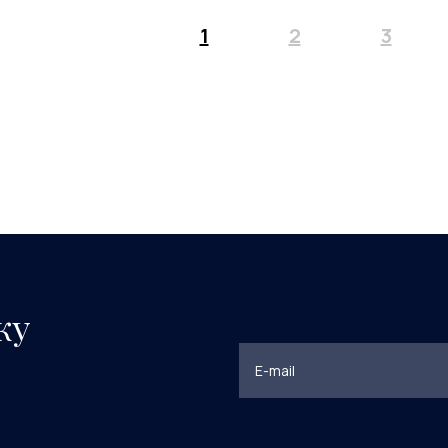
1
2
3
ку