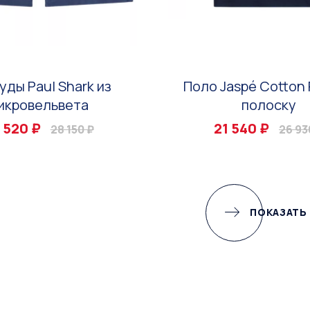
уды Paul Shark из
Поло Jaspé Cotton 
икровельвета
полоску
 520 ₽
21 540 ₽
28 150 ₽
26 93
ПОКАЗАТЬ