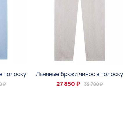
в полоску
Льняные брюки чинос в полоску
27 850 ₽
0 ₽
39 780 ₽