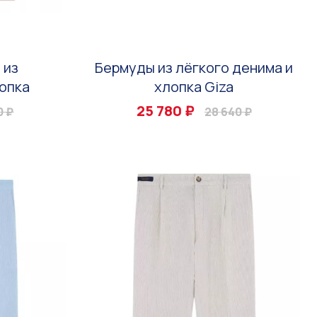
 из
Бермуды из лёгкого денима и
опка
хлопка Giza
25 780 ₽
0 ₽
28 640 ₽