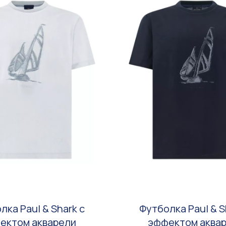
лка Paul & Shark с
Футболка Paul & S
ектом акварели
эффектом аква