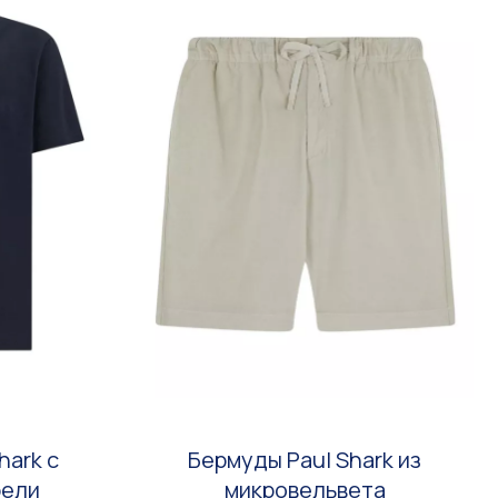
hark с
Бермуды Paul Shark из
рели
микровельвета