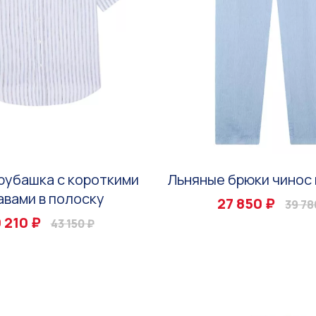
рубашка с короткими
Льняные брюки чинос 
авами в полоску
27 850 ₽
39 78
 210 ₽
43 150 ₽