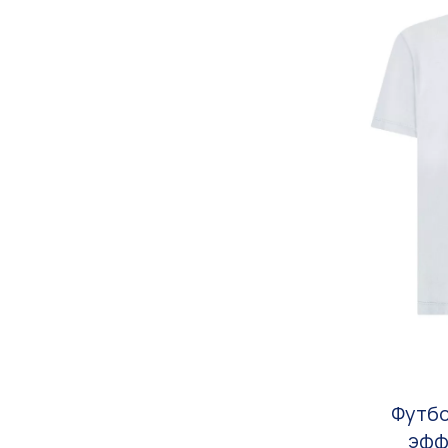
Футбо
эфф