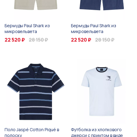
Бермуды Paul Shark из
Бермуды Paul Shark из
микровельвета
микровельвета
22 520 ₽
28 150 ₽
22 520 ₽
28 150 ₽
Поло Jaspé Cotton Piqué в
Футболка из хлопкового
полоску
джерси с принтом в виде