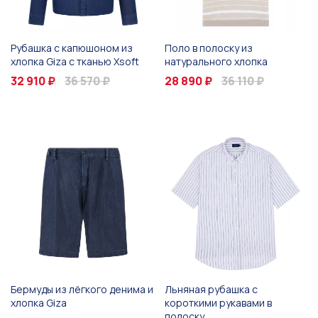
Рубашка с капюшоном из
Поло в полоску из
хлопка Giza с тканью Xsoft
натурального хлопка
32 910 ₽
36 570 ₽
28 890 ₽
36 110 ₽
Бермуды из лёгкого денима и
Льняная рубашка с
хлопка Giza
короткими рукавами в
полоску