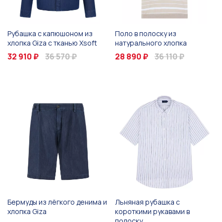
Рубашка с капюшоном из
Поло в полоску из
хлопка Giza с тканью Xsoft
натурального хлопка
32 910 ₽
36 570 ₽
28 890 ₽
36 110 ₽
Бермуды из лёгкого денима и
Льняная рубашка с
хлопка Giza
короткими рукавами в
полоску