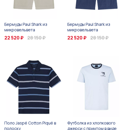
Бермуды Paul Shark из
Бермуды Paul Shark из
микровельвета
микровельвета
22 520 ₽
28 150 ₽
22 520 ₽
28 150 ₽
Поло Jaspé Cotton Piqué в
Футболка из хлопкового
полоску
джерси с принтом в виде