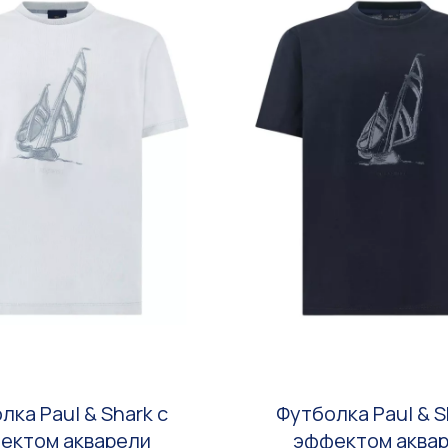
лка Paul & Shark с
Футболка Paul & S
ектом акварели
эффектом аква