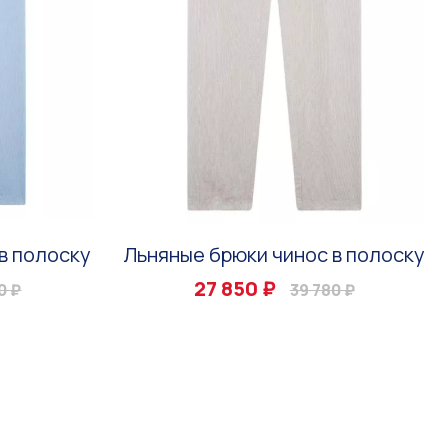
в полоску
Льняные брюки чинос в полоску
27 850 ₽
0 ₽
39 780 ₽