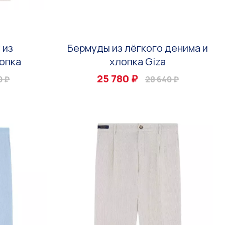
 из
Бермуды из лёгкого денима и
опка
хлопка Giza
25 780 ₽
0 ₽
28 640 ₽