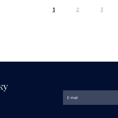
1
2
3
ку