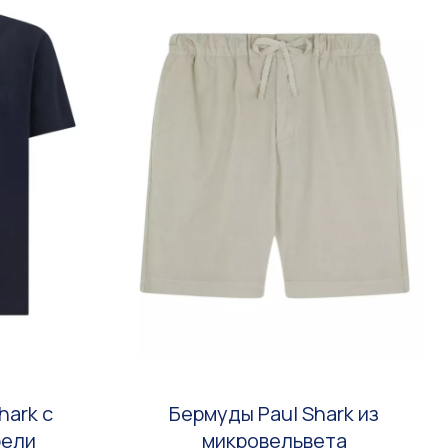
hark с
Бермуды Paul Shark из
рели
микровельвета