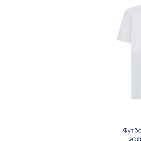
Футбо
эфф