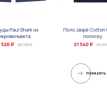
уды Paul Shark из
Поло Jaspé Cotton 
икровельвета
полоску
 520 ₽
21 540 ₽
28 150 ₽
26 93
ПОКАЗАТЬ