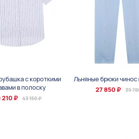
рубашка с короткими
Льняные брюки чинос 
авами в полоску
27 850 ₽
39 78
 210 ₽
43 150 ₽