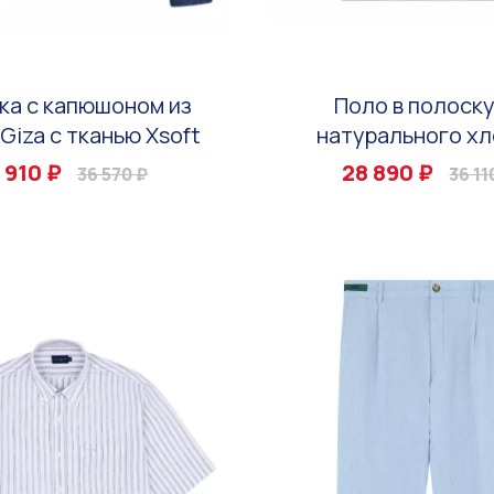
ка с капюшоном из
Поло в полоску
Giza с тканью Xsoft
натурального хл
 910 ₽
28 890 ₽
36 570 ₽
36 11