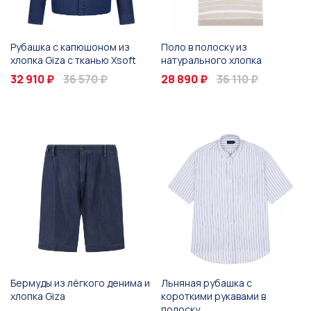
Рубашка с капюшоном из
Поло в полоску из
хлопка Giza с тканью Xsoft
натурального хлопка
32 910 ₽
36 570 ₽
28 890 ₽
36 110 ₽
Бермуды из лёгкого денима и
Льняная рубашка с
хлопка Giza
короткими рукавами в
полоску