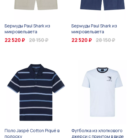
Бермуды Paul Shark из
Бермуды Paul Shark из
микровельвета
микровельвета
22 520 ₽
28 150 ₽
22 520 ₽
28 150 ₽
Поло Jaspé Cotton Piqué в
Футболка из хлопкового
полоску
джерси с принтом в виде