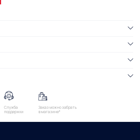
и
Служба
Заказ можно забрать
поддержки
в магазине*