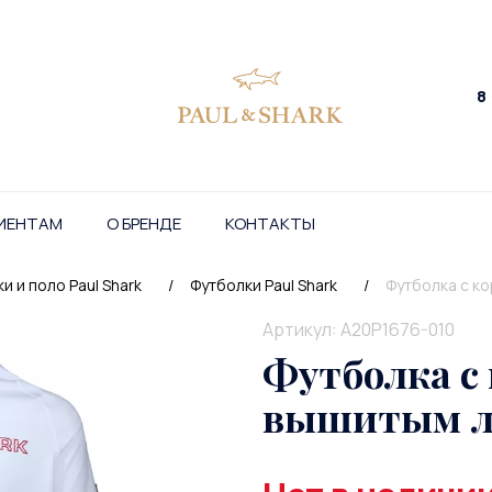
8
ИЕНТАМ
О БРЕНДЕ
КОНТАКТЫ
и и поло Paul Shark
/
Футболки Paul Shark
/
Футболка с к
Артикул: A20P1676-010
Футболка с
вышитым л