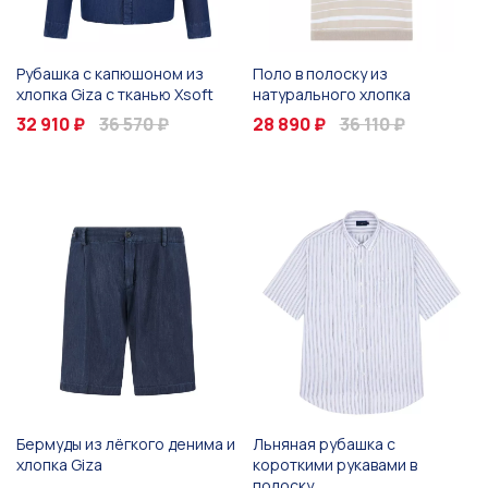
Рубашка с капюшоном из
Поло в полоску из
хлопка Giza с тканью Xsoft
натурального хлопка
32 910 ₽
36 570 ₽
28 890 ₽
36 110 ₽
Бермуды из лёгкого денима и
Льняная рубашка с
хлопка Giza
короткими рукавами в
полоску