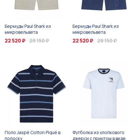
Бермуды Paul Shark из
Бермуды Paul Shark из
микровельвета
микровельвета
22 520 ₽
28 150 ₽
22 520 ₽
28 150 ₽
Поло Jaspé Cotton Piqué в
Футболка из хлопкового
полоску
джерси с принтом в виде