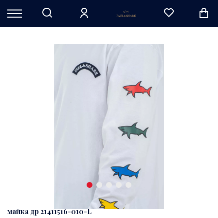
майка др 21411516-010-L