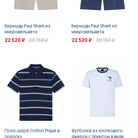
Бермуды Paul Shark из
Бермуды Paul Shark из
микровельвета
микровельвета
22 520 ₽
28 150 ₽
22 520 ₽
28 150 ₽
Поло Jaspé Cotton Piqué в
Футболка из хлопкового
полоску
джерси с принтом в виде