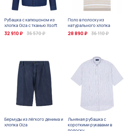
Рубашка с капюшоном из
Поло в полоску из
хлопка Giza с тканью Xsoft
натурального хлопка
32 910 ₽
36 570 ₽
28 890 ₽
36 110 ₽
Бермуды из лёгкого денима и
Льняная рубашка с
хлопка Giza
короткими рукавами в
полоску