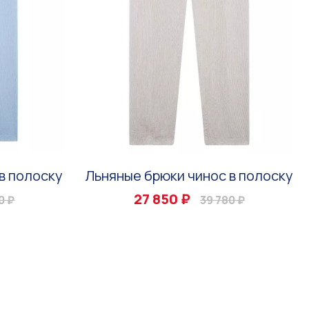
в полоску
Льняные брюки чинос в полоску
27 850 ₽
0 ₽
39 780 ₽