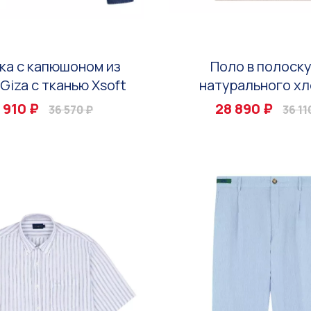
ка с капюшоном из
Поло в полоску
Giza с тканью Xsoft
натурального хл
 910 ₽
28 890 ₽
36 570 ₽
36 11