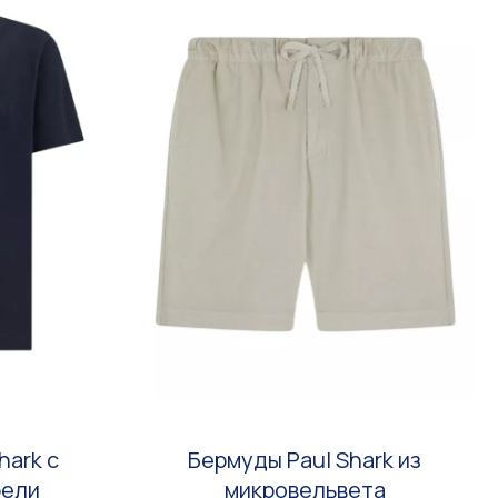
hark с
Бермуды Paul Shark из
рели
микровельвета