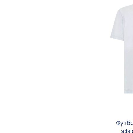
Футбо
эфф