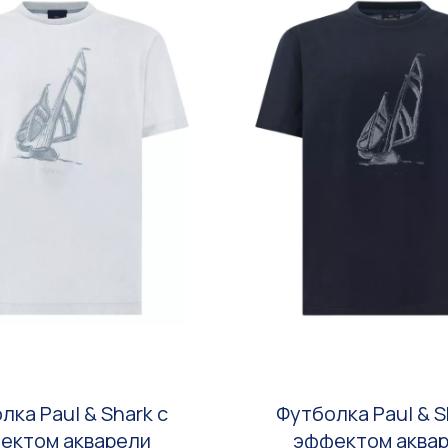
лка Paul & Shark с
Футболка Paul & S
ектом акварели
эффектом аква