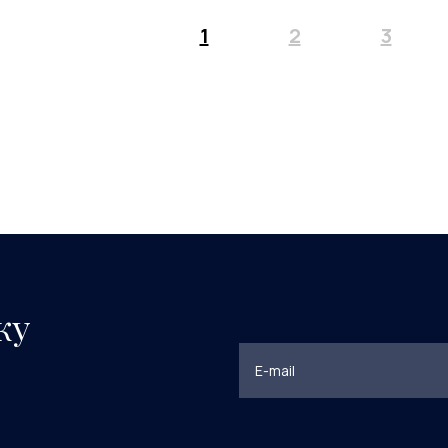
1
2
3
ку