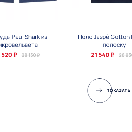
уды Paul Shark из
Поло Jaspé Cotton 
икровельвета
полоску
 520 ₽
21 540 ₽
28 150 ₽
26 93
ПОКАЗАТЬ