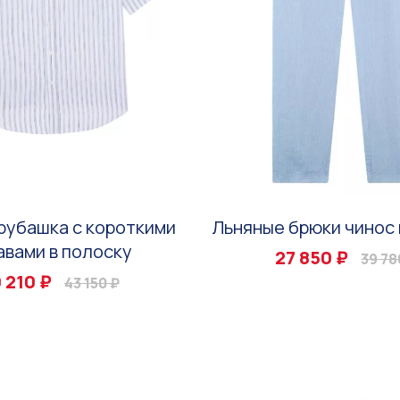
рубашка с короткими
Льняные брюки чинос 
авами в полоску
27 850 ₽
39 78
 210 ₽
43 150 ₽