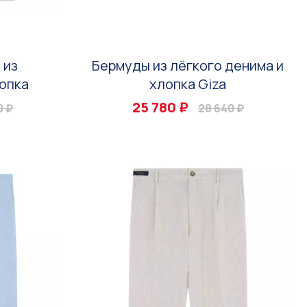
 из
Бермуды из лёгкого денима и
опка
хлопка Giza
25 780 ₽
0 ₽
28 640 ₽