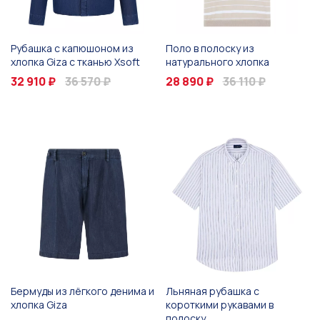
Рубашка с капюшоном из
Поло в полоску из
хлопка Giza с тканью Xsoft
натурального хлопка
32 910 ₽
36 570 ₽
28 890 ₽
36 110 ₽
Бермуды из лёгкого денима и
Льняная рубашка с
хлопка Giza
короткими рукавами в
полоску