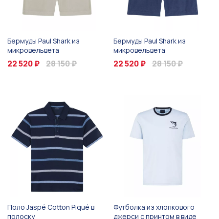
Бермуды Paul Shark из
Бермуды Paul Shark из
микровельвета
микровельвета
22 520 ₽
28 150 ₽
22 520 ₽
28 150 ₽
Поло Jaspé Cotton Piqué в
Футболка из хлопкового
полоску
джерси с принтом в виде