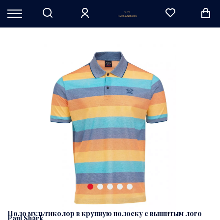
Поло мультиколор в крупную полоску с вышитым лого
Paul Shark