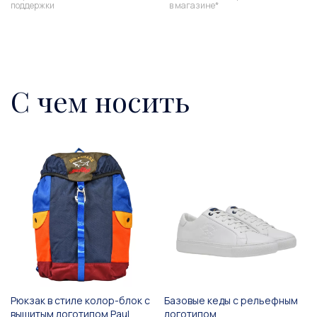
поддержки
в магазине*
С чем носить
Рюкзак в стиле колор-блок с
Базовые кеды с рельефным
вышитым логотипом Paul
логотипом