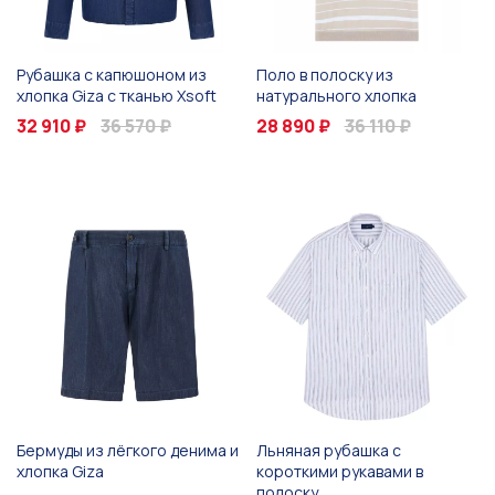
Рубашка с капюшоном из
Поло в полоску из
хлопка Giza с тканью Xsoft
натурального хлопка
32 910 ₽
36 570 ₽
28 890 ₽
36 110 ₽
Бермуды из лёгкого денима и
Льняная рубашка с
хлопка Giza
короткими рукавами в
полоску