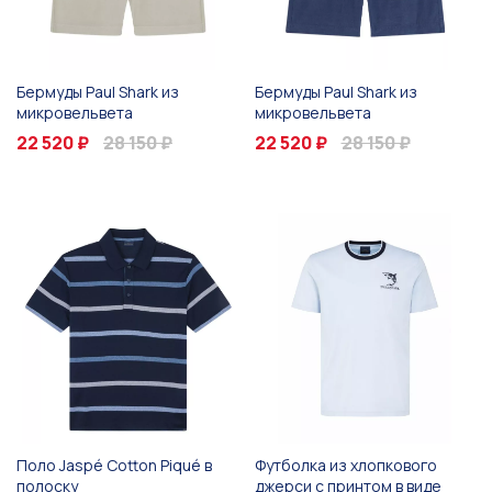
Бермуды Paul Shark из
Бермуды Paul Shark из
микровельвета
микровельвета
22 520 ₽
28 150 ₽
22 520 ₽
28 150 ₽
Поло Jaspé Cotton Piqué в
Футболка из хлопкового
полоску
джерси с принтом в виде