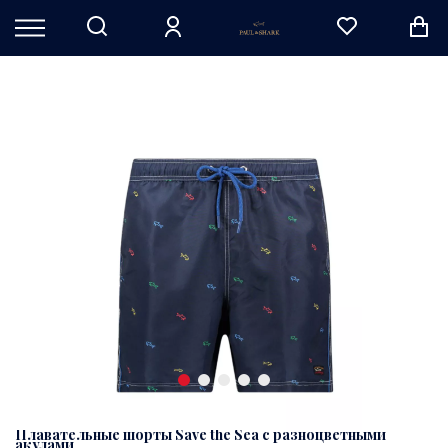
Плавательные шорты Save the Sea с разноцветными
акулами