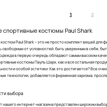
1
2
 спортивные костюмы Paul Shark
костюм Paul Shark – это не просто комплект вещей для 
ь свободным от условностей, быть уверенным в себе, бы
одежда в первую очередь обладают самым высоким качес
ртивные костюмы Пауль Шарк, как и вся остальная проду
ности и особой эстетики. Как это достигается? Все оче
ые технологии, добавляется фирменная харизма, просле
сти выбора
т нашего интернет-магазина представлен широким выбо