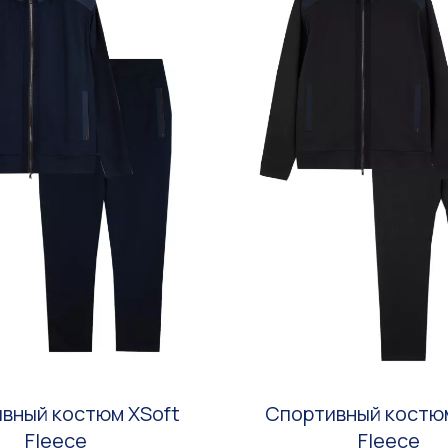
вный костюм XSoft
Спортивный костю
Fleece
Fleece