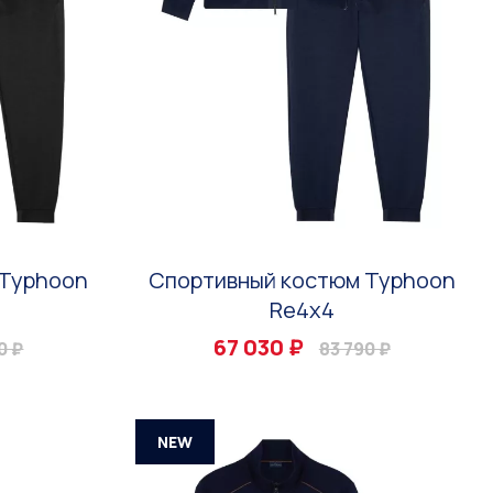
 Typhoon
Спортивный костюм Typhoon
Re4x4
67 030 ₽
0 ₽
83 790 ₽
NEW