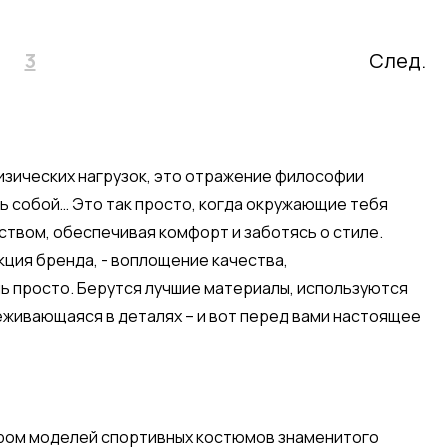
3
След.
физических нагрузок, это отражение философии
ть собой… Это так просто, когда окружающие тебя
твом, обеспечивая комфорт и заботясь о стиле.
кция бренда, - воплощение качества,
нь просто. Берутся лучшие материалы, используются
живающаяся в деталях – и вот перед вами настоящее
ром моделей спортивных костюмов знаменитого