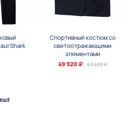
ковый
Спортивный костюм со
aul Shark
светоотражающими
элементами
49 920 ₽
62 400 ₽
 ЕЩЁ