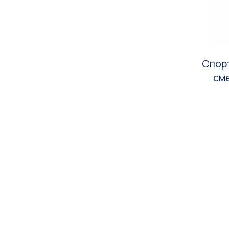
Спор
см