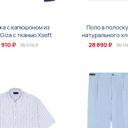
ка с капюшоном из
Поло в полоску
Giza с тканью Xsoft
натурального хл
 910 ₽
28 890 ₽
36 570 ₽
36 11