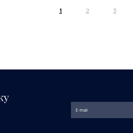
1
2
3
ку