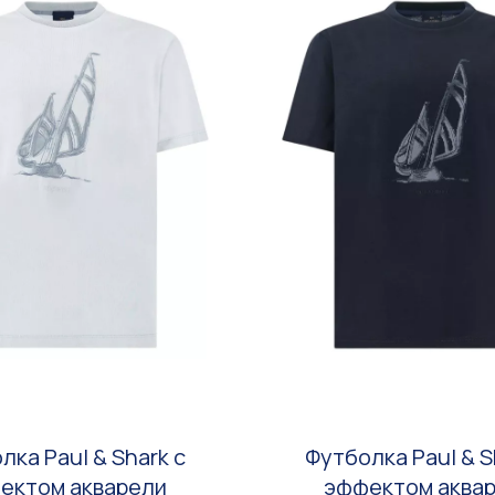
лка Paul & Shark с
Футболка Paul & S
ектом акварели
эффектом аква