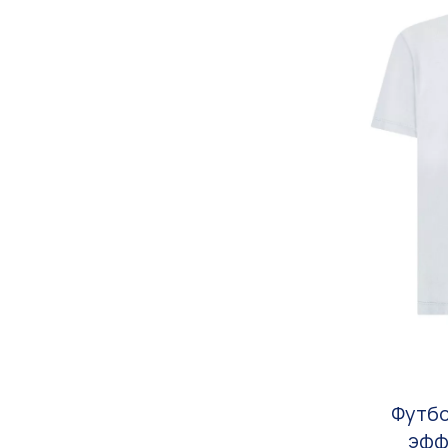
Футбо
эфф