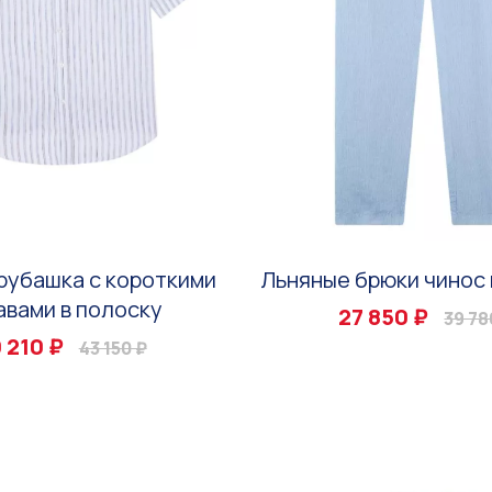
рубашка с короткими
Льняные брюки чинос 
авами в полоску
27 850 ₽
39 78
 210 ₽
43 150 ₽