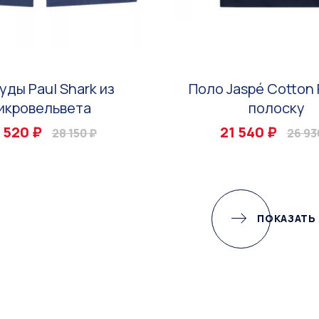
уды Paul Shark из
Поло Jaspé Cotton 
икровельвета
полоску
 520 ₽
21 540 ₽
28 150 ₽
26 93
ПОКАЗАТЬ