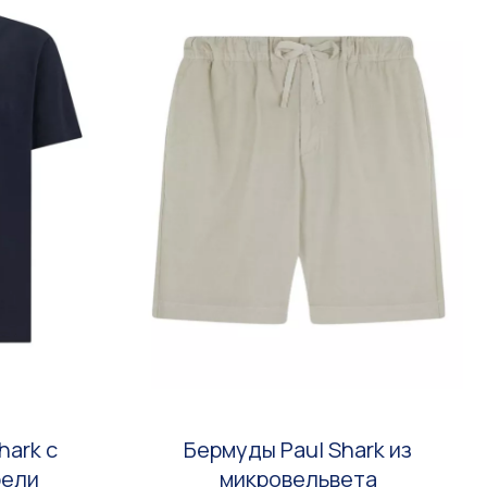
hark с
Бермуды Paul Shark из
рели
микровельвета