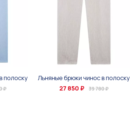
в полоску
Льняные брюки чинос в полоску
27 850 ₽
0 ₽
39 780 ₽