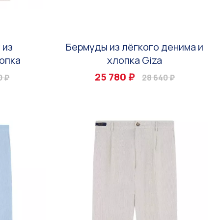
 из
Бермуды из лёгкого денима и
опка
хлопка Giza
25 780 ₽
0 ₽
28 640 ₽