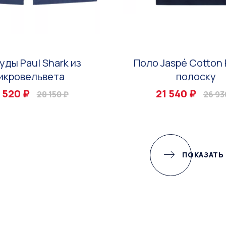
уды Paul Shark из
Поло Jaspé Cotton 
икровельвета
полоску
 520 ₽
21 540 ₽
28 150 ₽
26 93
ПОКАЗАТЬ