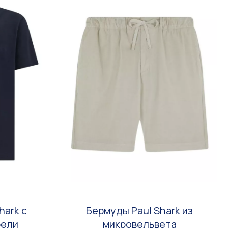
hark с
Бермуды Paul Shark из
рели
микровельвета