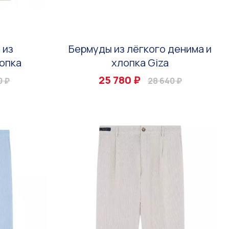
 из
Бермуды из лёгкого денима и
опка
хлопка Giza
25 780 ₽
0 ₽
28 640 ₽