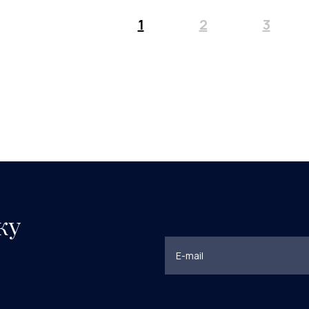
1
2
3
ку