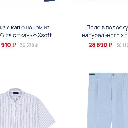
ка с капюшоном из
Поло в полоску
Giza с тканью Xsoft
натурального хл
 910 ₽
28 890 ₽
36 570 ₽
36 11