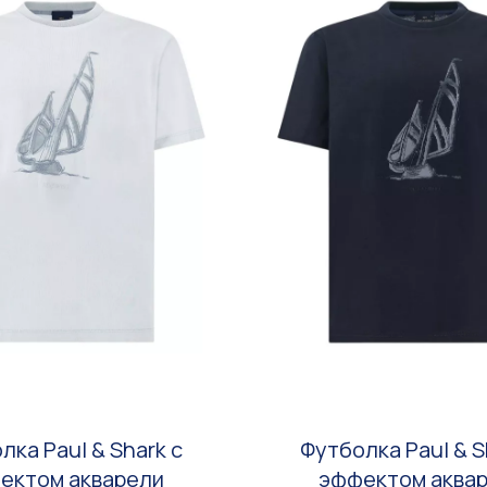
лка Paul & Shark с
Футболка Paul & S
ектом акварели
эффектом аква