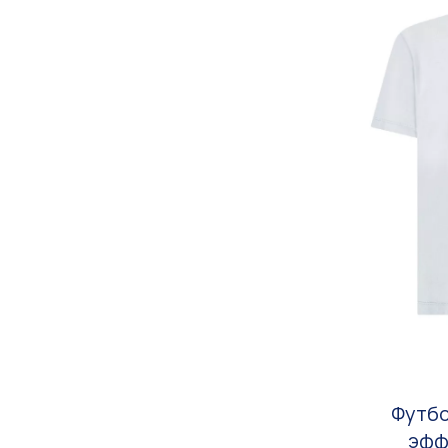
Футбо
эфф