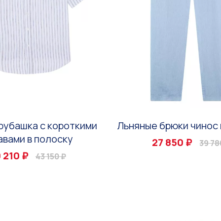
рубашка с короткими
Льняные брюки чинос 
авами в полоску
27 850 ₽
39 78
 210 ₽
43 150 ₽