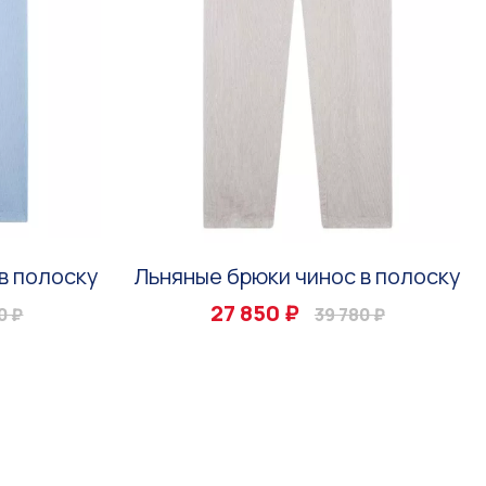
в полоску
Льняные брюки чинос в полоску
27 850 ₽
0 ₽
39 780 ₽