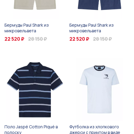
Бермуды Paul Shark из
Бермуды Paul Shark из
микровельвета
микровельвета
22 520 ₽
28 150 ₽
22 520 ₽
28 150 ₽
Поло Jaspé Cotton Piqué в
Футболка из хлопкового
полоску
джерси с принтом в виде