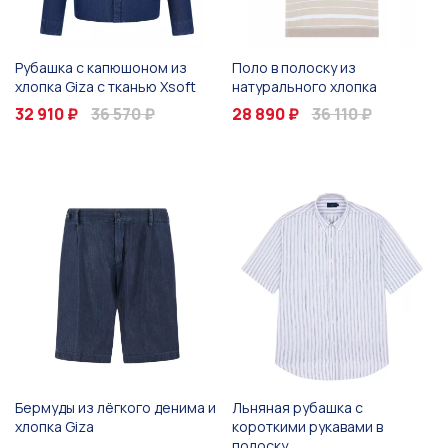
Рубашка с капюшоном из
Поло в полоску из
хлопка Giza с тканью Xsoft
натурального хлопка
32 910 ₽
36 570 ₽
28 890 ₽
36 110 ₽
Бермуды из лёгкого денима и
Льняная рубашка с
хлопка Giza
короткими рукавами в
полоску